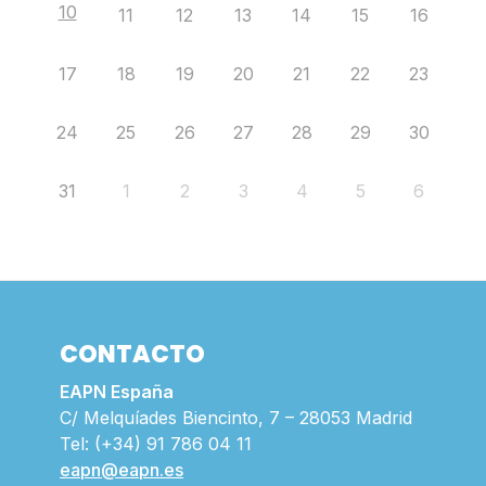
10
11
12
13
14
15
16
17
18
19
20
21
22
23
24
25
26
27
28
29
30
31
1
2
3
4
5
6
CONTACTO
EAPN España
C/ Melquíades Biencinto, 7 – 28053 Madrid
Tel: (+34) 91 786 04 11
eapn@eapn.es