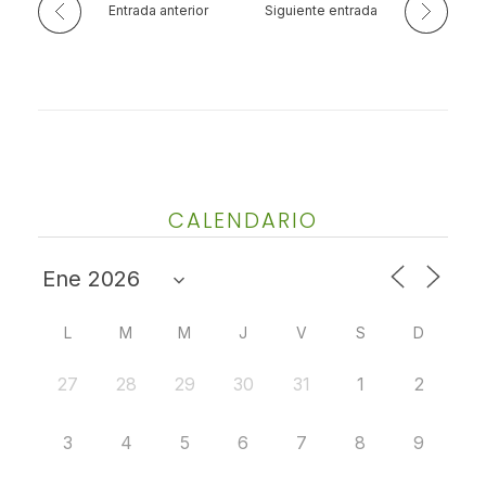
Entrada anterior
Siguiente entrada
CALENDARIO
L
M
M
J
V
S
D
27
28
29
30
31
1
2
3
4
5
6
7
8
9