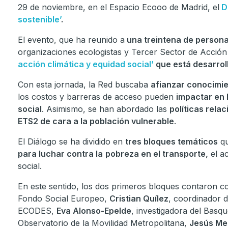
29 de noviembre, en el Espacio Ecooo de Madrid, el
D
sostenible’
.
El evento, que ha reunido a
una treintena de person
organizaciones ecologistas y Tercer Sector de Acción
acción climática y equidad social’
que está desarrol
Con esta jornada, la Red buscaba
afianzar conocimie
los costos y barreras de acceso pueden
impactar en 
social
. Asimismo, se han abordado las
políticas rela
ETS2 de cara a la población vulnerable
.
El Diálogo se ha dividido en
tres bloques temáticos
qu
para luchar contra la
pobreza en el transporte,
el ac
social.
En este sentido, los dos primeros bloques contaron co
Fondo Social Europeo,
Cristian Quílez
, coordinador d
ECODES,
Eva Alonso-Epelde
, investigadora del Basq
Observatorio de la Movilidad Metropolitana,
Jesús Me