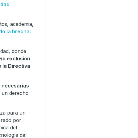
idad
atos, academia,
do la brecha:
lidad, donde
/o exclusión
 la Directiva
s necesarias
mo un derecho
nza para un
erado por
nica del
cnología del