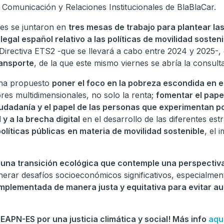
e Comunicación y Relaciones Institucionales de BlaBlaCar.
tes se juntaron en
tres mesas de trabajo para plantear la
egal español relativo a las políticas de movilidad sosteni
la Directiva ETS2 -que se llevará a cabo entre 2024 y 2025-, 
ransporte
, de la que este mismo viernes se abría la consulta
e ha propuesto
poner el foco en la pobreza escondida en e
res multidimensionales, no solo la renta;
fomentar el pape
iudadanía y el papel de las personas que experimentan p
 y a la brecha digital
en el desarrollo de las diferentes estr
políticas públicas
en materia de movilidad sostenible
, el 
r
una transición ecológica que contemple una perspectiva
enerar desafíos socioeconómicos significativos, especialmen
implementada de manera justa y equitativa para evitar a
EAPN-ES por una justicia climática y social! Más info
aquí