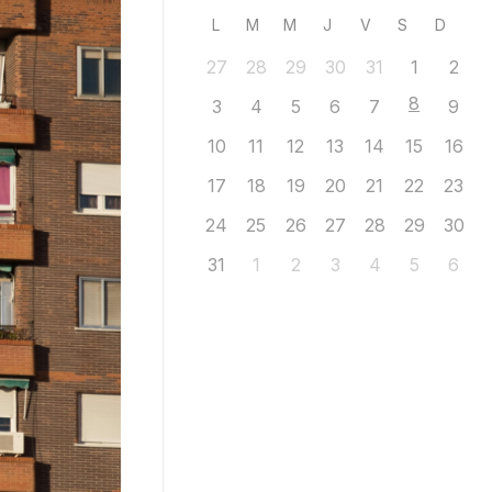
L
M
M
J
V
S
D
27
28
29
30
31
1
2
8
3
4
5
6
7
9
10
11
12
13
14
15
16
17
18
19
20
21
22
23
24
25
26
27
28
29
30
31
1
2
3
4
5
6