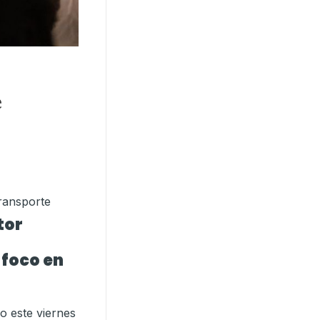
e
tor
 foco en
o este viernes