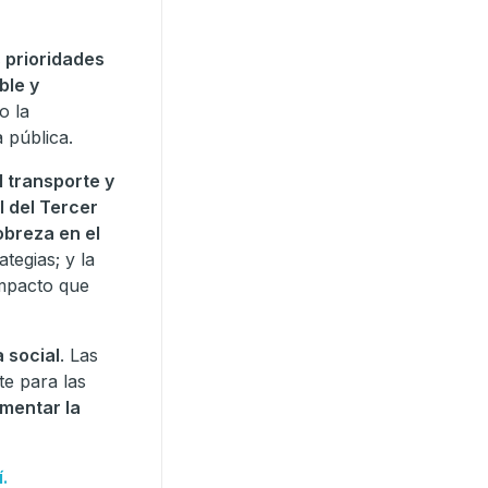
s prioridades
ble y
o la
 pública.
l transporte y
l del Tercer
obreza en el
ategias; y la
impacto que
 social
. Las
te para las
umentar la
.